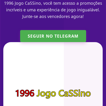
1996 Jogo CaSSino, você tem acesso a promoções
incríveis e uma experiência de jogo inigualável.
Junte-se aos vencedores agora!
SEGUIR NO TELEGRAM