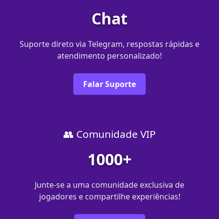
Chat
Suporte direto via Telegram, respostas rápidas e
atendimento personalizado!
Falar Suporte
👥 Comunidade VIP
1000+
Junte-se a uma comunidade exclusiva de
jogadores e compartilhe experiências!