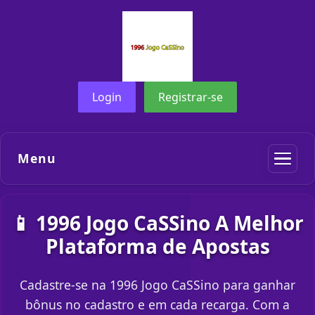
Login
Registrar-se
Menu
📱 1996 Jogo CaSSino A Melhor
Plataforma de Apostas
Cadastre-se na 1996 Jogo CaSSino para ganhar
bônus no cadastro e em cada recarga. Com a