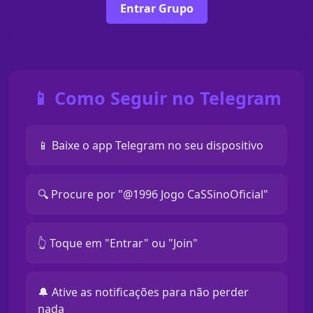
Entrar Grupo
📱 Como Seguir no Telegram
📱 Baixe o app Telegram no seu dispositivo
🔍 Procure por "@1996 Jogo CaSSinoOficial"
👆 Toque em "Entrar" ou "Join"
🔔 Ative as notificações para não perder
nada