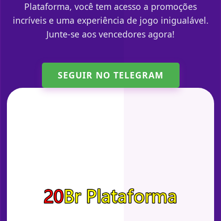
Plataforma, você tem acesso a promoções
incríveis e uma experiência de jogo inigualável.
Junte-se aos vencedores agora!
SEGUIR NO TELEGRAM