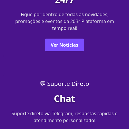
Fique por dentro de todas as novidades,
promoções e eventos da 20Br Plataforma em
tempo real!
Ver Notícias
💬 Suporte Direto
Chat
Suporte direto via Telegram, respostas rápidas e
atendimento personalizado!