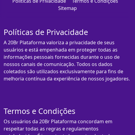
Políticas de Privacidade
Termos e Condições
Sitemap
Políticas de Privacidade
A 20Br Plataforma valoriza a privacidade de seus
usuários e está empenhada em proteger todas as
informações pessoais fornecidas durante o uso de
nossos canais de comunicação. Todos os dados
coletados são utilizados exclusivamente para fins de
melhoria contínua da experiência de nossos jogadores.
Termos e Condições
Os usuários da 20Br Plataforma concordam em
respeitar todas as regras e regulamentos