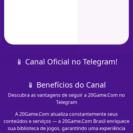
📱 Canal Oficial no Telegram!
📱 Benefícios do Canal
Descubra as vantagens de seguir a 20Game.Com no
Telegram
A 20Game.Com atualiza constantemente seus
conteúdos e serviços — a 20Game.Com Brasil enriquece
sua biblioteca de jogos, garantindo uma experiência