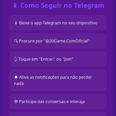
📱 Como Seguir no Telegram
📱 Baixe o app Telegram no seu dispositivo
🔍 Procure por "@20Game.ComOficial"
👆 Toque em "Entrar" ou "Join"
🔔 Ative as notificações para não perder
nada
💬 Participe das conversas e interaja