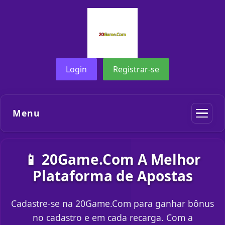
Login
Registrar-se
Menu
📱 20Game.Com A Melhor
Plataforma de Apostas
Cadastre-se na 20Game.Com para ganhar bônus
no cadastro e em cada recarga. Com a