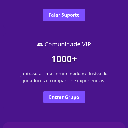
Falar Suporte
👥 Comunidade VIP
1000+
Junte-se a uma comunidade exclusiva de
jogadores e compartilhe experiências!
Entrar Grupo