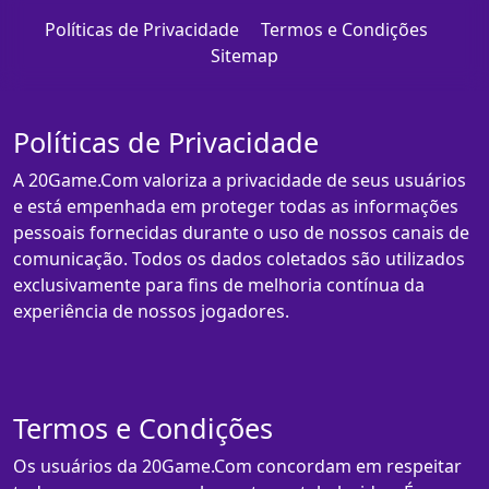
Políticas de Privacidade
Termos e Condições
Sitemap
Políticas de Privacidade
A 20Game.Com valoriza a privacidade de seus usuários
e está empenhada em proteger todas as informações
pessoais fornecidas durante o uso de nossos canais de
comunicação. Todos os dados coletados são utilizados
exclusivamente para fins de melhoria contínua da
experiência de nossos jogadores.
Termos e Condições
Os usuários da 20Game.Com concordam em respeitar