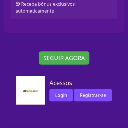
🎁 Receba bônus exclusivos
automaticamente
SEGUIR AGORA
Acessos
Login
Registrar-se