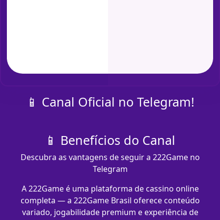
📱 Canal Oficial no Telegram!
📱 Benefícios do Canal
Descubra as vantagens de seguir a 222Game no
Telegram
A 222Game é uma plataforma de cassino online
completa — a 222Game Brasil oferece conteúdo
variado, jogabilidade premium e experiência de