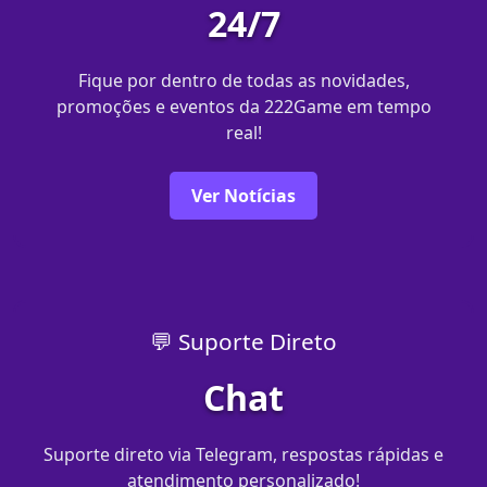
24/7
Fique por dentro de todas as novidades,
promoções e eventos da 222Game em tempo
real!
Ver Notícias
💬 Suporte Direto
Chat
Suporte direto via Telegram, respostas rápidas e
atendimento personalizado!