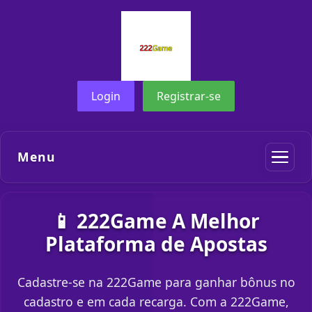
Login
Registrar-se
Menu
📱 222Game A Melhor
Plataforma de Apostas
Cadastre-se na 222Game para ganhar bônus no
cadastro e em cada recarga. Com a 222Game,