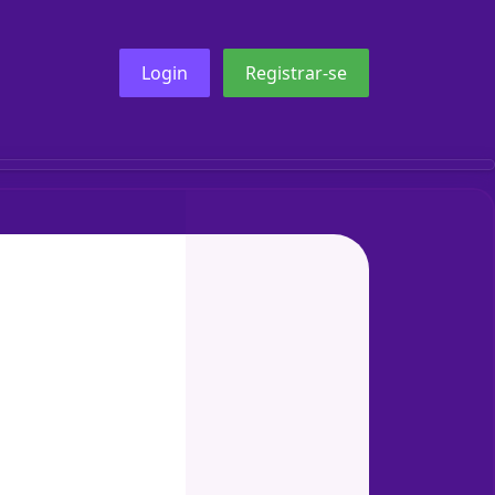
Login
Registrar-se