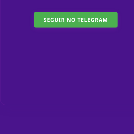
SEGUIR NO TELEGRAM