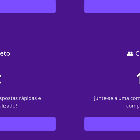
reto
👥 
t
espostas rápidas e
Junte-se a uma com
lizado!
compa
e