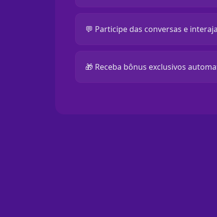
💬 Participe das conversas e interaj
🎁 Receba bônus exclusivos autom