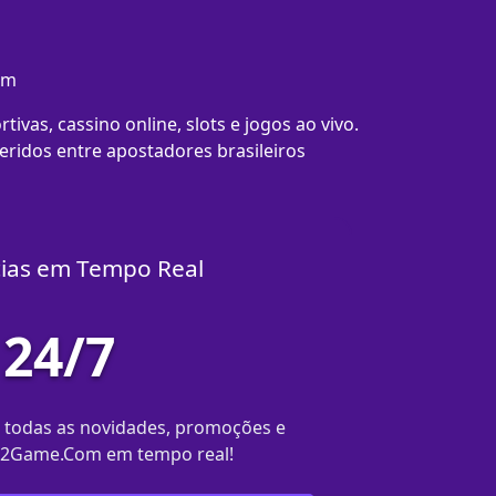
am
as, cassino online, slots e jogos ao vivo.
ridos entre apostadores brasileiros
cias em Tempo Real
24/7
e todas as novidades, promoções e
22Game.Com em tempo real!