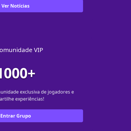
Ver Notícias
Comunidade VIP
1000+
unidade exclusiva de jogadores e
rtilhe experiências!
Entrar Grupo