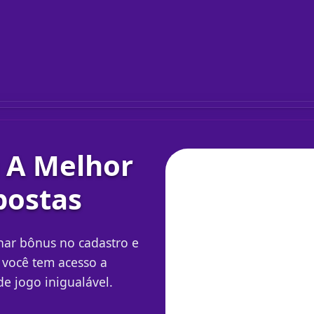
 A Melhor
postas
ar bônus no cadastro e
você tem acesso a
e jogo inigualável.