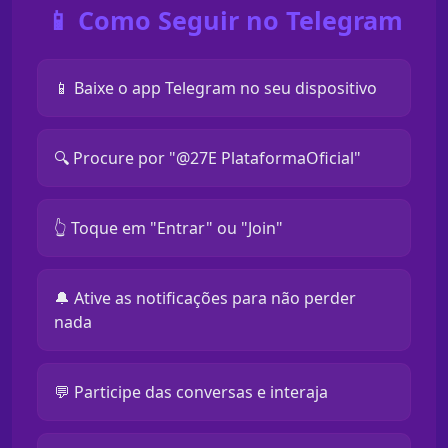
📱 Como Seguir no Telegram
📱 Baixe o app Telegram no seu dispositivo
🔍 Procure por "@27E PlataformaOficial"
👆 Toque em "Entrar" ou "Join"
🔔 Ative as notificações para não perder
nada
💬 Participe das conversas e interaja