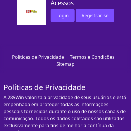
Acessos
Login
Registrar-se
Políticas de Privacidade
Termos e Condições
Sitemap
Políticas de Privacidade
A 289Win valoriza a privacidade de seus usuários e está
empenhada em proteger todas as informações
pessoais fornecidas durante o uso de nossos canais de
comunicação. Todos os dados coletados são utilizados
exclusivamente para fins de melhoria contínua da