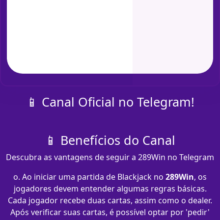
📱 Canal Oficial no Telegram!
📱 Benefícios do Canal
Descubra as vantagens de seguir a 289Win no Telegram
o. Ao iniciar uma partida de Blackjack no
289Win
, os
jogadores devem entender algumas regras básicas.
Cada jogador recebe duas cartas, assim como o dealer.
Após verificar suas cartas, é possível optar por 'pedir'