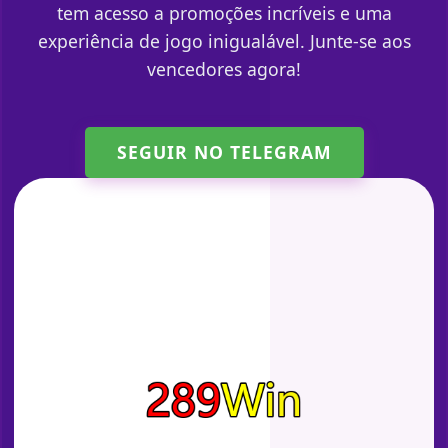
tem acesso a promoções incríveis e uma
experiência de jogo inigualável. Junte-se aos
vencedores agora!
SEGUIR NO TELEGRAM