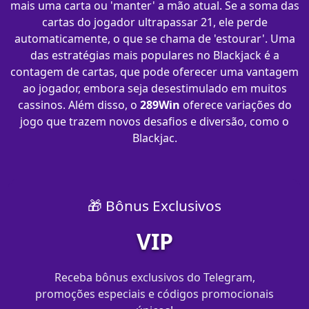
mais uma carta ou 'manter' a mão atual. Se a soma das
cartas do jogador ultrapassar 21, ele perde
automaticamente, o que se chama de 'estourar'. Uma
das estratégias mais populares no Blackjack é a
contagem de cartas, que pode oferecer uma vantagem
ao jogador, embora seja desestimulado em muitos
cassinos. Além disso, o
289Win
oferece variações do
jogo que trazem novos desafios e diversão, como o
Blackjac.
🎁 Bônus Exclusivos
VIP
Receba bônus exclusivos do Telegram,
promoções especiais e códigos promocionais