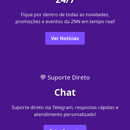
Fique por dentro de todas as novidades,
promoções e eventos da 2NN em tempo real!
Ver Notícias
💬 Suporte Direto
Chat
Suporte direto via Telegram, respostas rápidas e
atendimento personalizado!