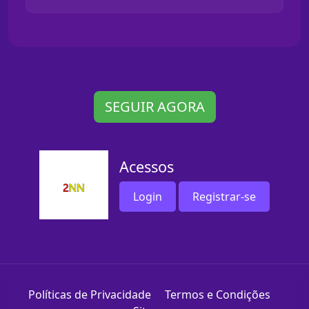
SEGUIR AGORA
Acessos
Login
Registrar-se
Políticas de Privacidade
Termos e Condições