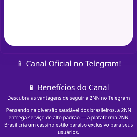
📱 Canal Oficial no Telegram!
📱 Benefícios do Canal
Descubra as vantagens de seguir a 2NN no Telegram
Pensando na diversão saudável dos brasileiros, a 2NN
entrega serviço de alto padrão — a plataforma 2NN
Brasil cria um cassino estilo paraíso exclusivo para seus
usuários.