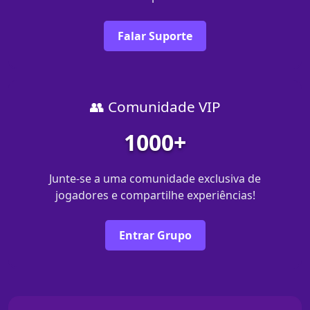
Falar Suporte
👥 Comunidade VIP
1000+
Junte-se a uma comunidade exclusiva de
jogadores e compartilhe experiências!
Entrar Grupo