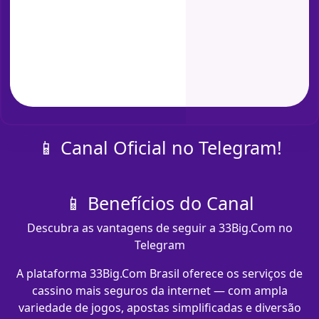
📱 Canal Oficial no Telegram!
📱 Benefícios do Canal
Descubra as vantagens de seguir a 33Big.Com no
Telegram
A plataforma 33Big.Com Brasil oferece os serviços de
cassino mais seguros da internet — com ampla
variedade de jogos, apostas simplificadas e diversão