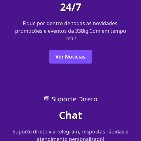
24/7
Fique por dentro de todas as novidades,
promoções e eventos da 33Big.Com em tempo
real!
Ver Notícias
💬 Suporte Direto
Chat
Suporte direto via Telegram, respostas rápidas e
atendimento personalizado!