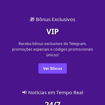
🎁 Bônus Exclusivos
VIP
Receba bônus exclusivos do Telegram,
promoções especiais e códigos promocionais
únicos!
Ver Bônus
📢 Notícias em Tempo Real
24/7