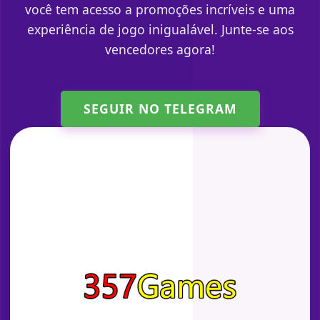
você tem acesso a promoções incríveis e uma
experiência de jogo inigualável. Junte-se aos
vencedores agora!
SEGUIR NO TELEGRAM