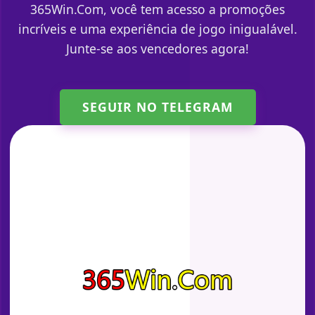
365Win.Com, você tem acesso a promoções
incríveis e uma experiência de jogo inigualável.
Junte-se aos vencedores agora!
SEGUIR NO TELEGRAM