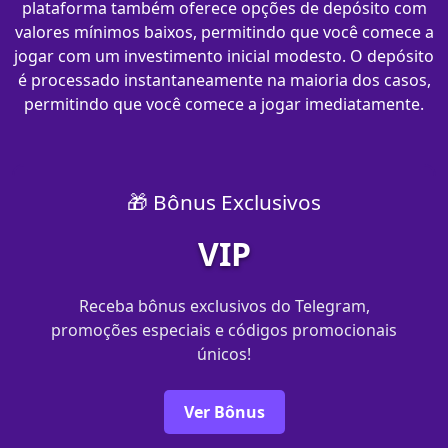
plataforma também oferece opções de depósito com
valores mínimos baixos, permitindo que você comece a
jogar com um investimento inicial modesto. O depósito
é processado instantaneamente na maioria dos casos,
permitindo que você comece a jogar imediatamente.
🎁 Bônus Exclusivos
VIP
Receba bônus exclusivos do Telegram,
promoções especiais e códigos promocionais
únicos!
Ver Bônus