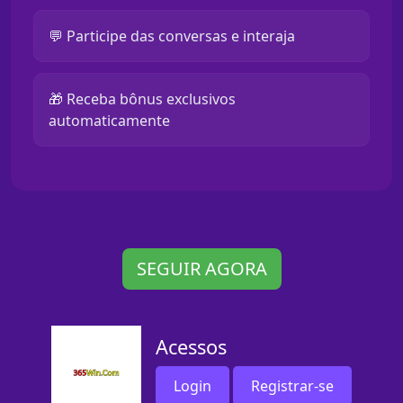
💬 Participe das conversas e interaja
🎁 Receba bônus exclusivos
automaticamente
SEGUIR AGORA
Acessos
Login
Registrar-se