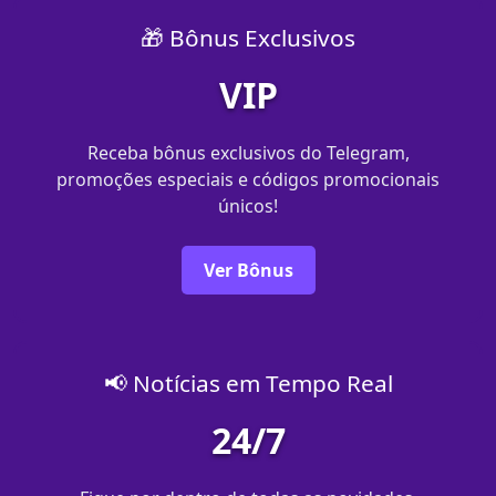
🎁 Bônus Exclusivos
VIP
Receba bônus exclusivos do Telegram,
promoções especiais e códigos promocionais
únicos!
Ver Bônus
📢 Notícias em Tempo Real
24/7