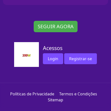
SEGUIR AGORA
Acessos
Login
Registrar-se
Políticas de Privacidade
Termos e Condições
Sitemap