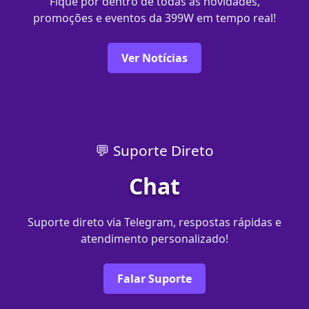
Fique por dentro de todas as novidades,
promoções e eventos da 399W em tempo real!
Ver Notícias
💬 Suporte Direto
Chat
Suporte direto via Telegram, respostas rápidas e
atendimento personalizado!
Falar Suporte