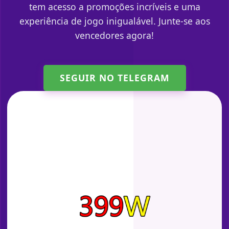
tem acesso a promoções incríveis e uma
experiência de jogo inigualável. Junte-se aos
vencedores agora!
SEGUIR NO TELEGRAM