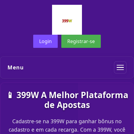
Login
Registrar-se
Menu
📱 399W A Melhor Plataforma
de Apostas
Cadastre-se na 399W para ganhar bônus no
cadastro e em cada recarga. Com a 399W, você