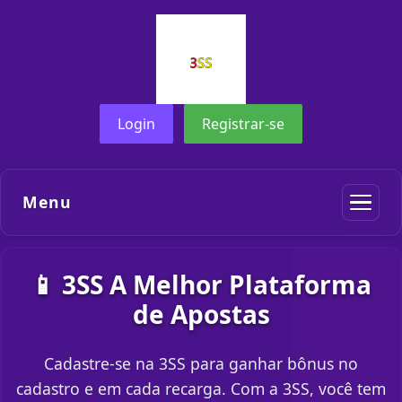
Login
Registrar-se
Menu
📱 3SS A Melhor Plataforma
de Apostas
Cadastre-se na 3SS para ganhar bônus no
cadastro e em cada recarga. Com a 3SS, você tem