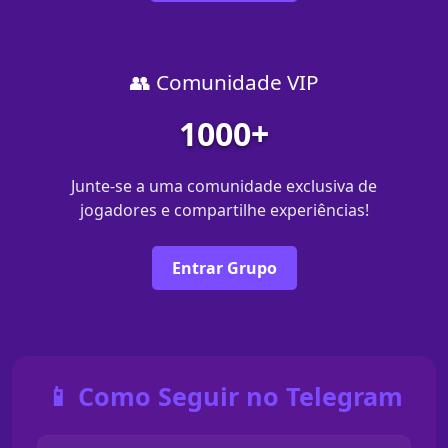
👥 Comunidade VIP
1000+
Junte-se a uma comunidade exclusiva de
jogadores e compartilhe experiências!
Entrar Grupo
📱 Como Seguir no Telegram