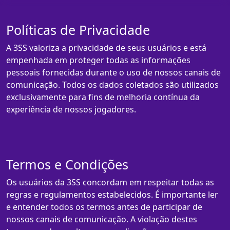
Políticas de Privacidade
A 3SS valoriza a privacidade de seus usuários e está
empenhada em proteger todas as informações
pessoais fornecidas durante o uso de nossos canais de
comunicação. Todos os dados coletados são utilizados
exclusivamente para fins de melhoria contínua da
experiência de nossos jogadores.
Termos e Condições
Os usuários da 3SS concordam em respeitar todas as
regras e regulamentos estabelecidos. É importante ler
e entender todos os termos antes de participar de
nossos canais de comunicação. A violação destes