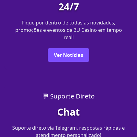
24/7
Fique por dentro de todas as novidades,
promoções e eventos da 3U Casino em tempo
real!
Ver Notícias
💬 Suporte Direto
Chat
Suporte direto via Telegram, respostas rápidas e
atendimento personalizado!