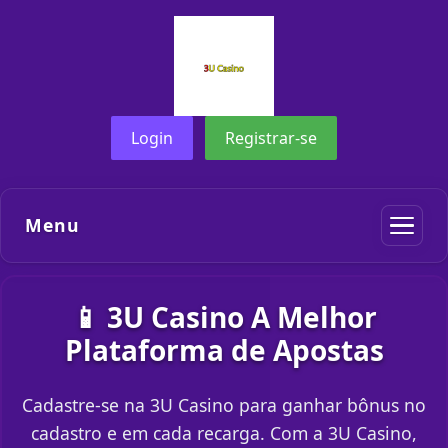
Login
Registrar-se
Menu
📱 3U Casino A Melhor
Plataforma de Apostas
Cadastre-se na 3U Casino para ganhar bônus no
cadastro e em cada recarga. Com a 3U Casino,