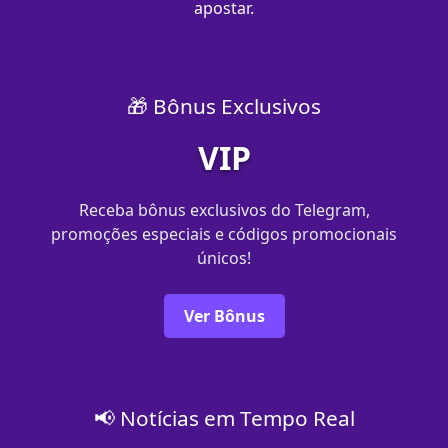
apostar.
🎁 Bônus Exclusivos
VIP
Receba bônus exclusivos do Telegram,
promoções especiais e códigos promocionais
únicos!
Ver Bônus
📢 Notícias em Tempo Real