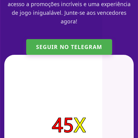
acesso a promoções incríveis e uma experiência
de jogo inigualável. Junte-se aos vencedores
agora!
SEGUIR NO TELEGRAM