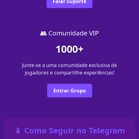
Falar Suporte
👥 Comunidade VIP
1000+
Junte-se a uma comunidade exclusiva de
jogadores e compartilhe experiências!
Entrar Grupo
📱 Como Seguir no Telegram