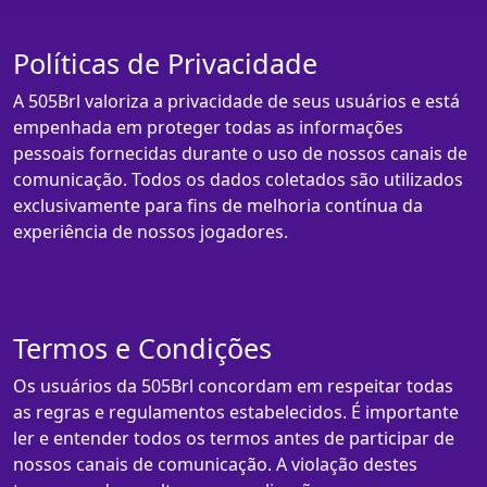
Políticas de Privacidade
A 505Brl valoriza a privacidade de seus usuários e está
empenhada em proteger todas as informações
pessoais fornecidas durante o uso de nossos canais de
comunicação. Todos os dados coletados são utilizados
exclusivamente para fins de melhoria contínua da
experiência de nossos jogadores.
Termos e Condições
Os usuários da 505Brl concordam em respeitar todas
as regras e regulamentos estabelecidos. É importante
ler e entender todos os termos antes de participar de
nossos canais de comunicação. A violação destes