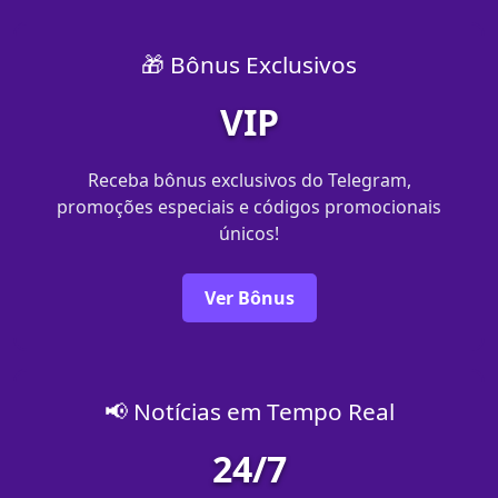
🎁 Bônus Exclusivos
VIP
Receba bônus exclusivos do Telegram,
promoções especiais e códigos promocionais
únicos!
Ver Bônus
📢 Notícias em Tempo Real
24/7