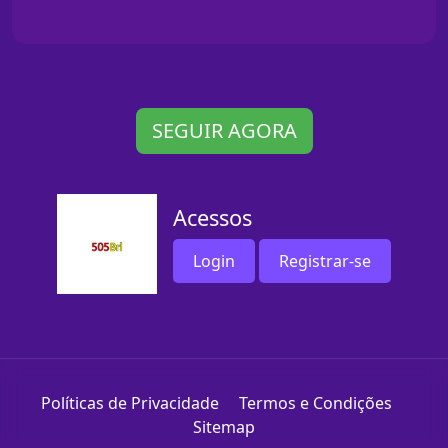
SEGUIR AGORA
Acessos
Login
Registrar-se
Políticas de Privacidade
Termos e Condições
Sitemap