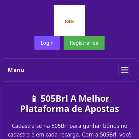
Login
Registrar-se
Menu
📱 505Brl A Melhor
Plataforma de Apostas
Cadastre-se na 505Brl para ganhar bônus no
cadastro e em cada recarga. Com a 505Brl, você