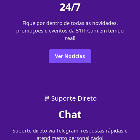
24/7
Fique por dentro de todas as novidades,
promoções e eventos da 51FF.Com em tempo
real!
Ver Notícias
💬 Suporte Direto
Chat
Suporte direto via Telegram, respostas rápidas e
atendimento personalizado!