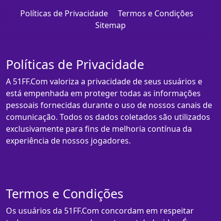
Políticas de Privacidade
Termos e Condições
Sitemap
Políticas de Privacidade
A 51FF.Com valoriza a privacidade de seus usuários e
está empenhada em proteger todas as informações
pessoais fornecidas durante o uso de nossos canais de
comunicação. Todos os dados coletados são utilizados
exclusivamente para fins de melhoria contínua da
experiência de nossos jogadores.
Termos e Condições
Os usuários da 51FF.Com concordam em respeitar