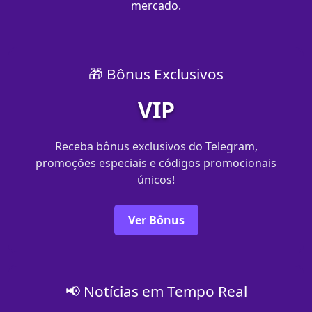
mercado.
🎁 Bônus Exclusivos
VIP
Receba bônus exclusivos do Telegram,
promoções especiais e códigos promocionais
únicos!
Ver Bônus
📢 Notícias em Tempo Real