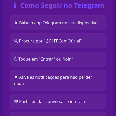
📱 Como Seguir no Telegram
📱 Baixe o app Telegram no seu dispositivo
🔍 Procure por "@51FF.ComOficial"
👆 Toque em "Entrar" ou "Join"
🔔 Ative as notificações para não perder
nada
💬 Participe das conversas e interaja