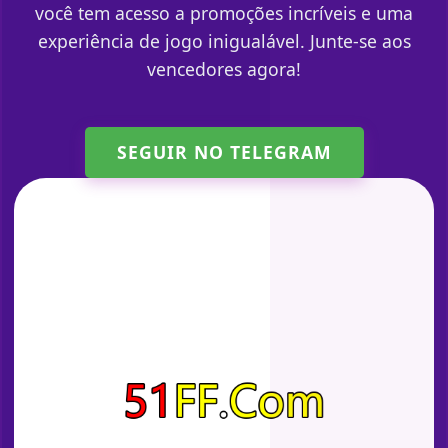
você tem acesso a promoções incríveis e uma
experiência de jogo inigualável. Junte-se aos
vencedores agora!
SEGUIR NO TELEGRAM