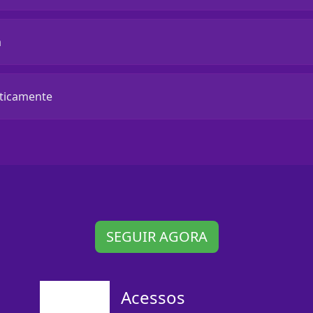
a
aticamente
SEGUIR AGORA
Acessos