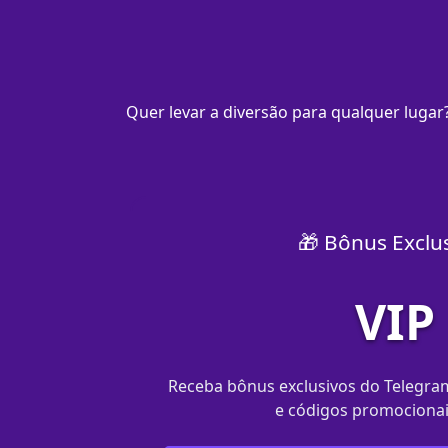
Quer levar a diversão para qualquer lugar?
🎁 Bônus Exclu
VIP
Receba bônus exclusivos do Telegra
e códigos promocionai