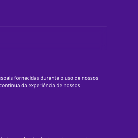
ssoais fornecidas durante o uso de nossos
 contínua da experiência de nossos