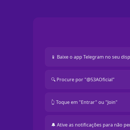
📱 Baixe o app Telegram no seu disp
🔍 Procure por "@53AOficial"
👆 Toque em "Entrar" ou "Join"
🔔 Ative as notificações para não p