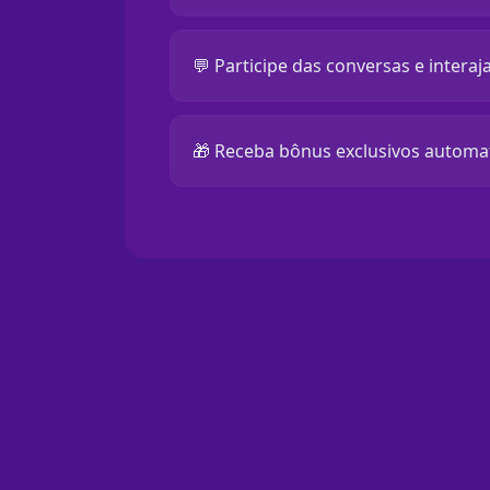
💬 Participe das conversas e interaj
🎁 Receba bônus exclusivos autom