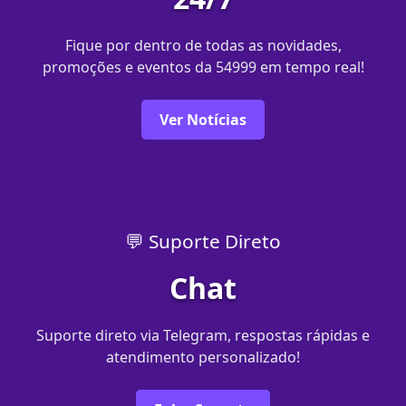
Fique por dentro de todas as novidades,
promoções e eventos da 54999 em tempo real!
Ver Notícias
💬 Suporte Direto
Chat
Suporte direto via Telegram, respostas rápidas e
atendimento personalizado!