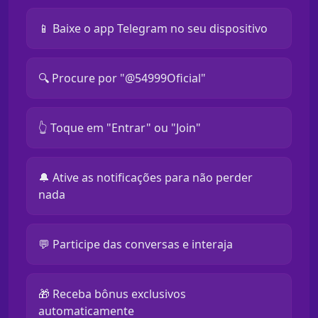
📱 Baixe o app Telegram no seu dispositivo
🔍 Procure por "@54999Oficial"
👆 Toque em "Entrar" ou "Join"
🔔 Ative as notificações para não perder
nada
💬 Participe das conversas e interaja
🎁 Receba bônus exclusivos
automaticamente