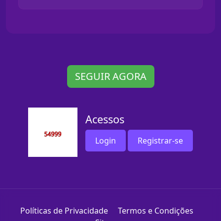
SEGUIR AGORA
Acessos
Login
Registrar-se
Políticas de Privacidade
Termos e Condições