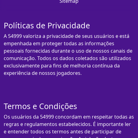
Sitemap
Políticas de Privacidade
A 54999 valoriza a privacidade de seus usuários e está
empenhada em proteger todas as informações
pessoais fornecidas durante o uso de nossos canais de
comunicação. Todos os dados coletados são utilizados
exclusivamente para fins de melhoria contínua da
experiência de nossos jogadores.
Termos e Condições
Os usuários da 54999 concordam em respeitar todas as
regras e regulamentos estabelecidos. É importante ler
e entender todos os termos antes de participar de