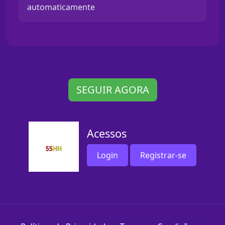
automaticamente
SEGUIR AGORA
Acessos
Login
Registrar-se