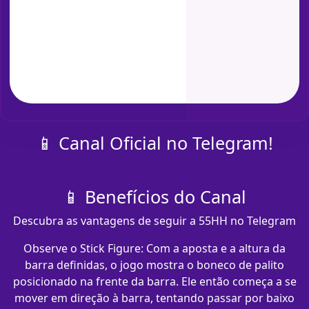
📱 Canal Oficial no Telegram!
📱 Benefícios do Canal
Descubra as vantagens de seguir a 55HH no Telegram
Observe o Stick Figure: Com a aposta e a altura da
barra definidas, o jogo mostra o boneco de palito
posicionado na frente da barra. Ele então começa a se
mover em direção à barra, tentando passar por baixo