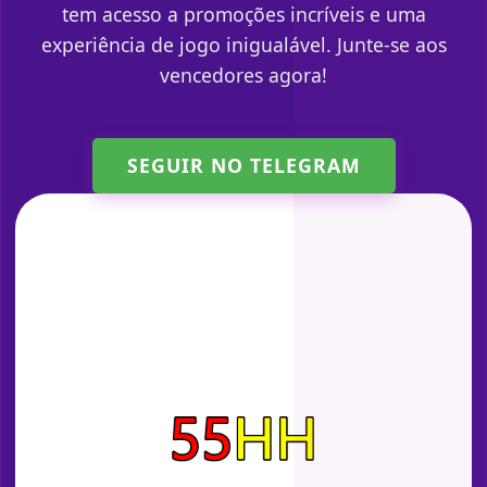
tem acesso a promoções incríveis e uma
experiência de jogo inigualável. Junte-se aos
vencedores agora!
SEGUIR NO TELEGRAM