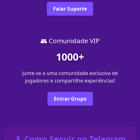
Falar Suporte
👥 Comunidade VIP
1000+
Junte-se a uma comunidade exclusiva de
jogadores e compartilhe experiências!
Entrar Grupo
📱 Como Seguir no Telegram