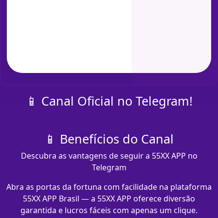
📱 Canal Oficial no Telegram!
📱 Benefícios do Canal
Descubra as vantagens de seguir a 55XX APP no
Telegram
Abra as portas da fortuna com facilidade na plataforma
55XX APP Brasil — a 55XX APP oferece diversão
garantida e lucros fáceis com apenas um clique.