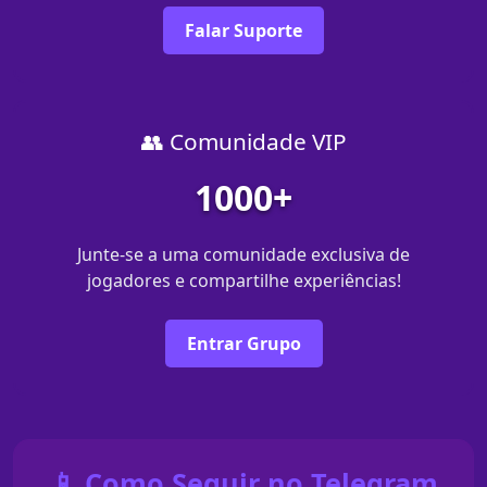
Falar Suporte
👥 Comunidade VIP
1000+
Junte-se a uma comunidade exclusiva de
jogadores e compartilhe experiências!
Entrar Grupo
📱 Como Seguir no Telegram