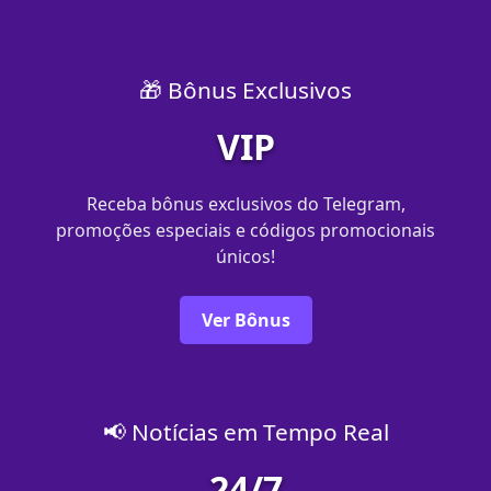
🎁 Bônus Exclusivos
VIP
Receba bônus exclusivos do Telegram,
promoções especiais e códigos promocionais
únicos!
Ver Bônus
📢 Notícias em Tempo Real
24/7