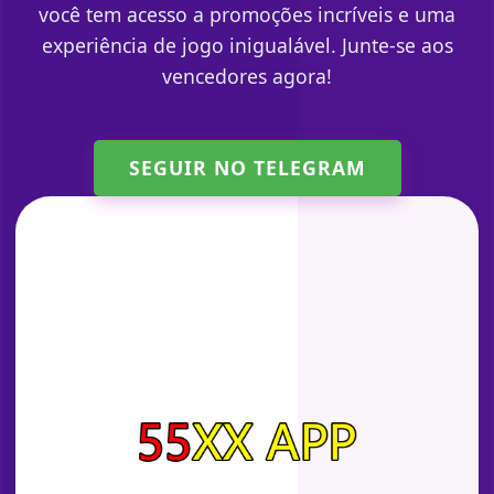
você tem acesso a promoções incríveis e uma
experiência de jogo inigualável. Junte-se aos
vencedores agora!
SEGUIR NO TELEGRAM