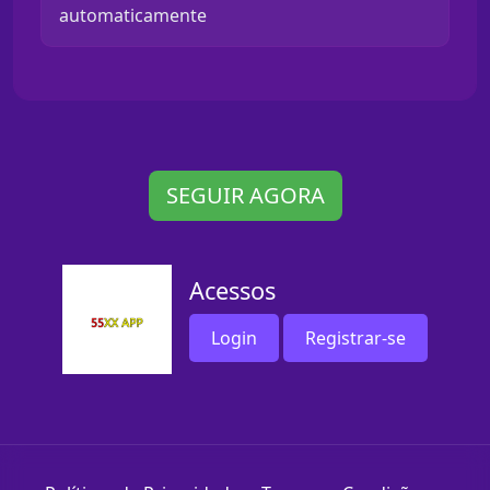
automaticamente
SEGUIR AGORA
Acessos
Login
Registrar-se