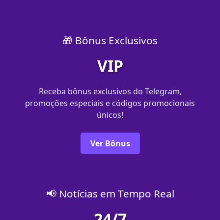
🎁 Bônus Exclusivos
VIP
Receba bônus exclusivos do Telegram,
promoções especiais e códigos promocionais
únicos!
Ver Bônus
📢 Notícias em Tempo Real
24/7