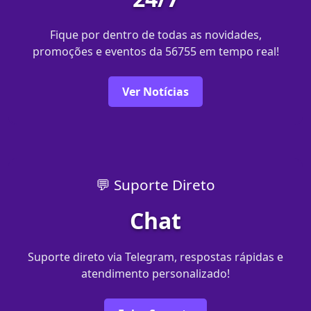
Fique por dentro de todas as novidades,
promoções e eventos da 56755 em tempo real!
Ver Notícias
💬 Suporte Direto
Chat
Suporte direto via Telegram, respostas rápidas e
atendimento personalizado!