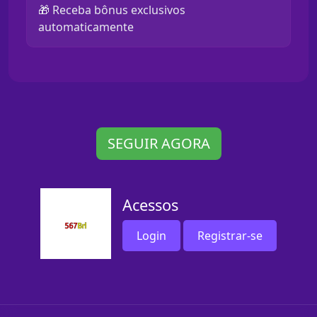
🎁 Receba bônus exclusivos
automaticamente
SEGUIR AGORA
Acessos
Login
Registrar-se