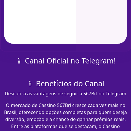
📱 Canal Oficial no Telegram!
📱 Benefícios do Canal
Descubra as vantagens de seguir a 567Brl no Telegram
O mercado de Cassino 567Brl cresce cada vez mais no
Brasil, oferecendo opções completas para quem deseja
diversão, emoção e a chance de ganhar prêmios reais.
Entre as plataformas que se destacam, o Cassino