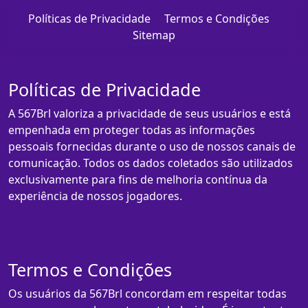
Políticas de Privacidade
Termos e Condições
Sitemap
Políticas de Privacidade
A 567Brl valoriza a privacidade de seus usuários e está
empenhada em proteger todas as informações
pessoais fornecidas durante o uso de nossos canais de
comunicação. Todos os dados coletados são utilizados
exclusivamente para fins de melhoria contínua da
experiência de nossos jogadores.
Termos e Condições
Os usuários da 567Brl concordam em respeitar todas