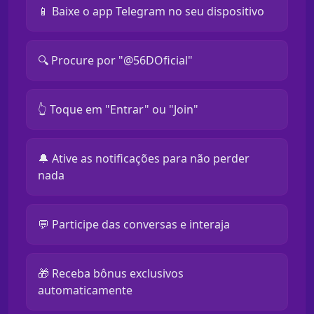
📱 Baixe o app Telegram no seu dispositivo
🔍 Procure por "@56DOficial"
👆 Toque em "Entrar" ou "Join"
🔔 Ative as notificações para não perder
nada
💬 Participe das conversas e interaja
🎁 Receba bônus exclusivos
automaticamente