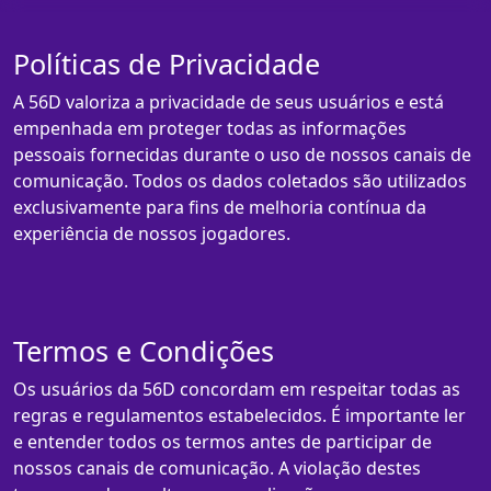
Políticas de Privacidade
A 56D valoriza a privacidade de seus usuários e está
empenhada em proteger todas as informações
pessoais fornecidas durante o uso de nossos canais de
comunicação. Todos os dados coletados são utilizados
exclusivamente para fins de melhoria contínua da
experiência de nossos jogadores.
Termos e Condições
Os usuários da 56D concordam em respeitar todas as
regras e regulamentos estabelecidos. É importante ler
e entender todos os termos antes de participar de
nossos canais de comunicação. A violação destes