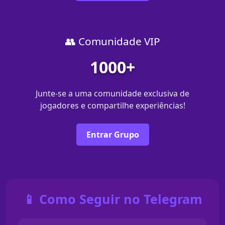
👥 Comunidade VIP
1000+
Junte-se a uma comunidade exclusiva de
jogadores e compartilhe experiências!
Entrar Grupo
📱 Como Seguir no Telegram