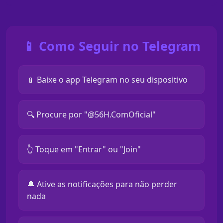
📱 Como Seguir no Telegram
📱 Baixe o app Telegram no seu dispositivo
🔍 Procure por "@56H.ComOficial"
👆 Toque em "Entrar" ou "Join"
🔔 Ative as notificações para não perder
nada