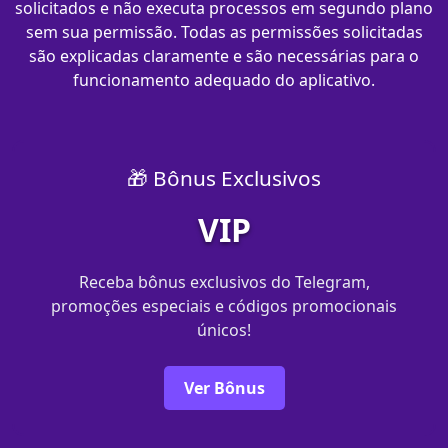
solicitados e não executa processos em segundo plano
sem sua permissão. Todas as permissões solicitadas
são explicadas claramente e são necessárias para o
funcionamento adequado do aplicativo.
🎁 Bônus Exclusivos
VIP
Receba bônus exclusivos do Telegram,
promoções especiais e códigos promocionais
únicos!
Ver Bônus