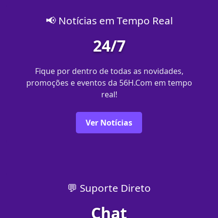
📢 Notícias em Tempo Real
24/7
Fique por dentro de todas as novidades,
promoções e eventos da 56H.Com em tempo
real!
Ver Notícias
💬 Suporte Direto
Chat