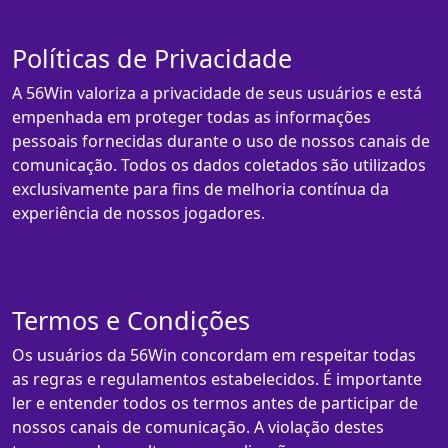
Políticas de Privacidade
A 56Win valoriza a privacidade de seus usuários e está
empenhada em proteger todas as informações
pessoais fornecidas durante o uso de nossos canais de
comunicação. Todos os dados coletados são utilizados
exclusivamente para fins de melhoria contínua da
experiência de nossos jogadores.
Termos e Condições
Os usuários da 56Win concordam em respeitar todas
as regras e regulamentos estabelecidos. É importante
ler e entender todos os termos antes de participar de
nossos canais de comunicação. A violação destes