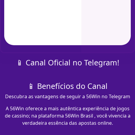
📱 Canal Oficial no Telegram!
📱 Benefícios do Canal
Descubra as vantagens de seguir a 56Win no Telegram
A 56Win oferece a mais autêntica experiência de jogos
de cassino; na plataforma 56Win Brasil , você vivencia a
verdadeira essência das apostas online.