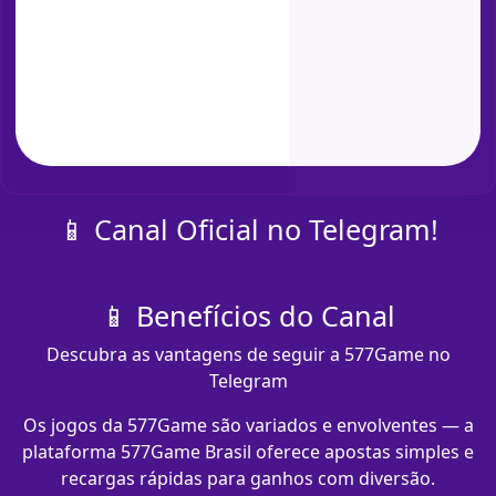
📱 Canal Oficial no Telegram!
📱 Benefícios do Canal
Descubra as vantagens de seguir a 577Game no
Telegram
Os jogos da 577Game são variados e envolventes — a
plataforma 577Game Brasil oferece apostas simples e
recargas rápidas para ganhos com diversão.