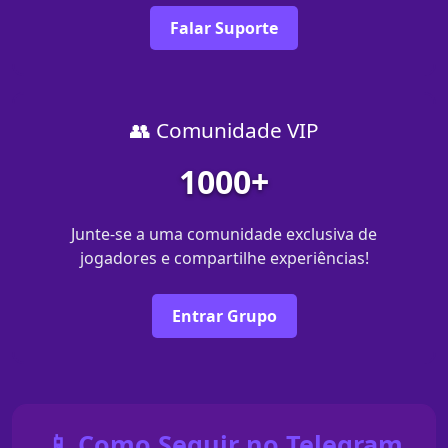
Falar Suporte
👥 Comunidade VIP
1000+
Junte-se a uma comunidade exclusiva de
jogadores e compartilhe experiências!
Entrar Grupo
📱 Como Seguir no Telegram