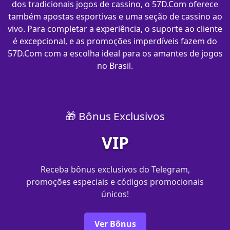
dos tradicionais jogos de cassino, o 57D.Com oferece
também apostas esportivas e uma seção de cassino ao
vivo. Para completar a experiência, o suporte ao cliente
é excepcional, e as promoções imperdíveis fazem do
57D.Com com​ a escolha ideal para os amantes de jogos
no Brasil.
🎁 Bônus Exclusivos
VIP
Receba bônus exclusivos do Telegram,
promoções especiais e códigos promocionais
únicos!
Ver Bônus