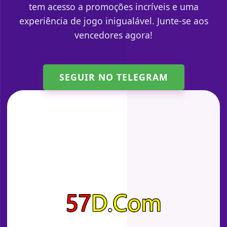
tem acesso a promoções incríveis e uma
experiência de jogo inigualável. Junte-se aos
vencedores agora!
SEGUIR NO TELEGRAM