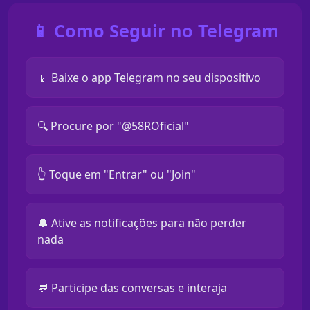
📱 Como Seguir no Telegram
📱 Baixe o app Telegram no seu dispositivo
🔍 Procure por "@58ROficial"
👆 Toque em "Entrar" ou "Join"
🔔 Ative as notificações para não perder
nada
💬 Participe das conversas e interaja