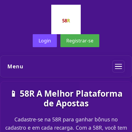
Login
Registrar-se
Menu
📱 58R A Melhor Plataforma
de Apostas
Cadastre-se na 58R para ganhar bônus no
cadastro e em cada recarga. Com a 58R, você tem