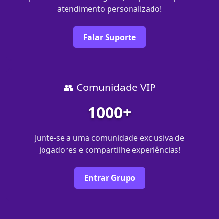
atendimento personalizado!
Falar Suporte
👥 Comunidade VIP
1000+
Junte-se a uma comunidade exclusiva de
jogadores e compartilhe experiências!
Entrar Grupo