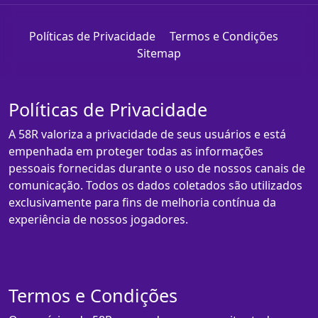
Políticas de Privacidade
Termos e Condições
Sitemap
Políticas de Privacidade
A 58R valoriza a privacidade de seus usuários e está
empenhada em proteger todas as informações
pessoais fornecidas durante o uso de nossos canais de
comunicação. Todos os dados coletados são utilizados
exclusivamente para fins de melhoria contínua da
experiência de nossos jogadores.
Termos e Condições