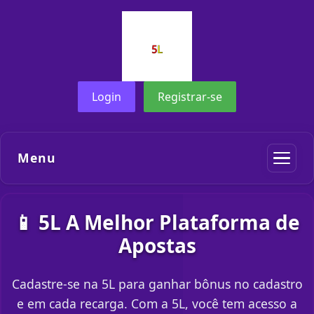
Login
Registrar-se
Menu
📱 5L A Melhor Plataforma de
Apostas
Cadastre-se na 5L para ganhar bônus no cadastro
e em cada recarga. Com a 5L, você tem acesso a