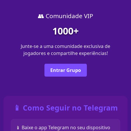
👥 Comunidade VIP
1000+
Junte-se a uma comunidade exclusiva de
jogadores e compartilhe experiências!
Entrar Grupo
📱 Como Seguir no Telegram
📱 Baixe o app Telegram no seu dispositivo