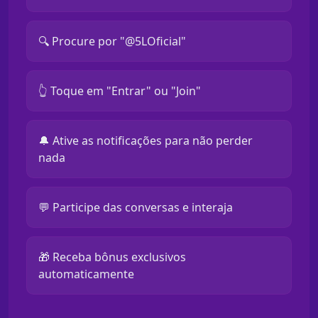
🔍 Procure por "@5LOficial"
👆 Toque em "Entrar" ou "Join"
🔔 Ative as notificações para não perder
nada
💬 Participe das conversas e interaja
🎁 Receba bônus exclusivos
automaticamente