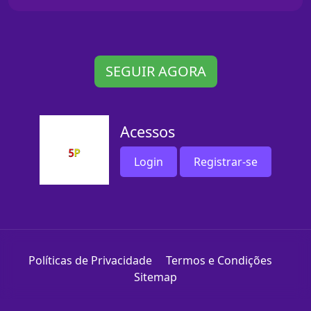
SEGUIR AGORA
Acessos
Login
Registrar-se
Políticas de Privacidade
Termos e Condições
Sitemap