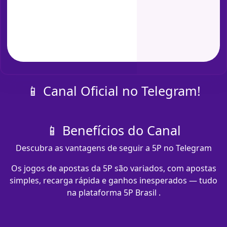
📱 Canal Oficial no Telegram!
📱 Benefícios do Canal
Descubra as vantagens de seguir a 5P no Telegram
Os jogos de apostas da 5P são variados, com apostas
simples, recarga rápida e ganhos inesperados — tudo
na plataforma 5P Brasil .