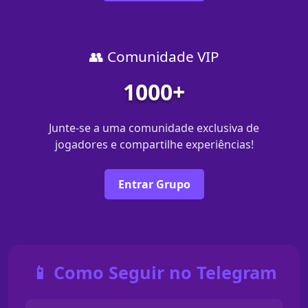
👥 Comunidade VIP
1000+
Junte-se a uma comunidade exclusiva de
jogadores e compartilhe experiências!
Entrar Grupo
📱 Como Seguir no Telegram