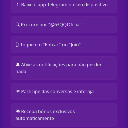
📱 Baixe o app Telegram no seu dispositivo
🔍 Procure por "@63QQOficial"
👆 Toque em "Entrar" ou "Join"
🔔 Ative as notificações para não perder
nada
💬 Participe das conversas e interaja
🎁 Receba bônus exclusivos
automaticamente