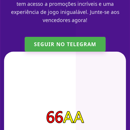
tem acesso a promoções incríveis e uma
experiência de jogo inigualável. Junte-se aos
vencedores agora!
SEGUIR NO TELEGRAM