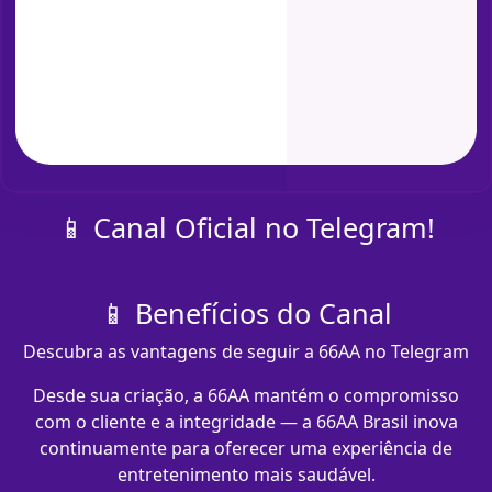
📱 Canal Oficial no Telegram!
📱 Benefícios do Canal
Descubra as vantagens de seguir a 66AA no Telegram
Desde sua criação, a 66AA mantém o compromisso
com o cliente e a integridade — a 66AA Brasil inova
continuamente para oferecer uma experiência de
entretenimento mais saudável.