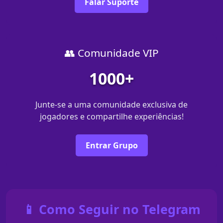
Falar Suporte
👥 Comunidade VIP
1000+
Junte-se a uma comunidade exclusiva de
jogadores e compartilhe experiências!
Entrar Grupo
📱 Como Seguir no Telegram