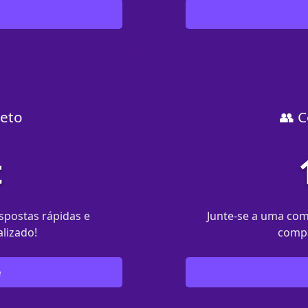
reto
👥 
t
espostas rápidas e
Junte-se a uma com
lizado!
compa
e