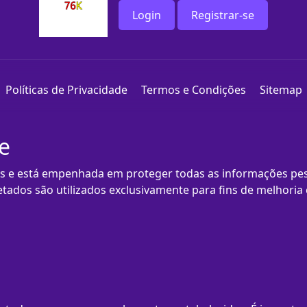
Login
Registrar-se
Políticas de Privacidade
Termos e Condições
Sitemap
de
ios e está empenhada em proteger todas as informações pe
tados são utilizados exclusivamente para fins de melhoria