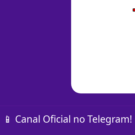
📱 Canal Oficial no Telegram!