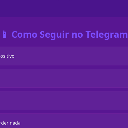
📱 Como Seguir no Telegram
ositivo
erder nada