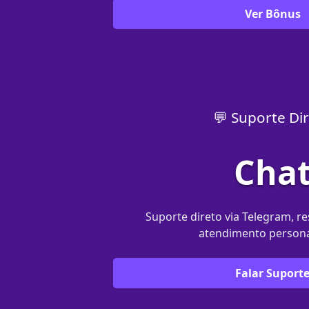
Ver Bônus
💬 Suporte Di
Cha
Suporte direto via Telegram, r
atendimento persona
Falar Suport