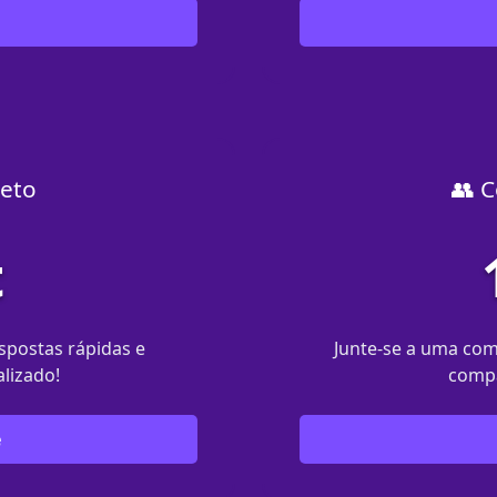
reto
👥 
t
espostas rápidas e
Junte-se a uma com
lizado!
compa
e