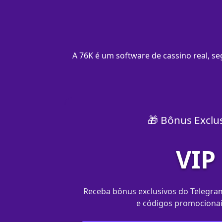
A 76K é um software de cassino real, se
🎁 Bônus Exclu
VIP
Receba bônus exclusivos do Telegra
e códigos promocionai