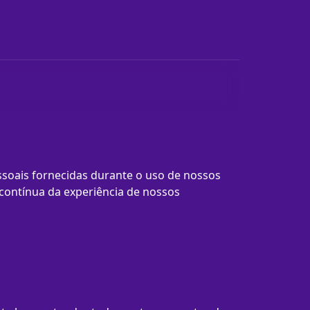
ssoais fornecidas durante o uso de nossos
 contínua da experiência de nossos