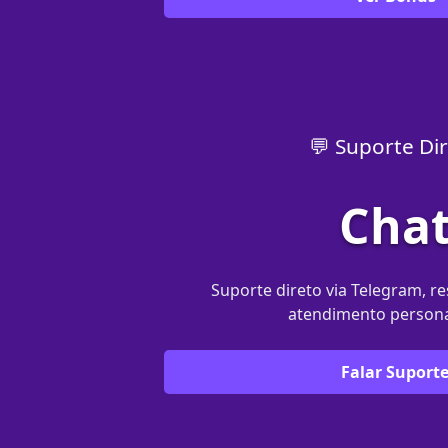
💬 Suporte Di
Cha
Suporte direto via Telegram, r
atendimento persona
Falar Suport