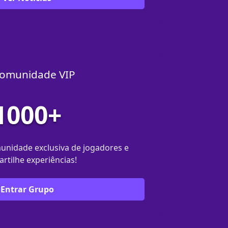
Comunidade VIP
1000+
unidade exclusiva de jogadores e
rtilhe experiências!
Entrar Grupo