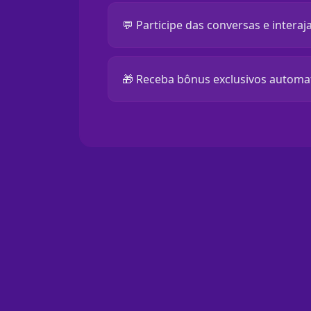
💬 Participe das conversas e interaj
🎁 Receba bônus exclusivos autom