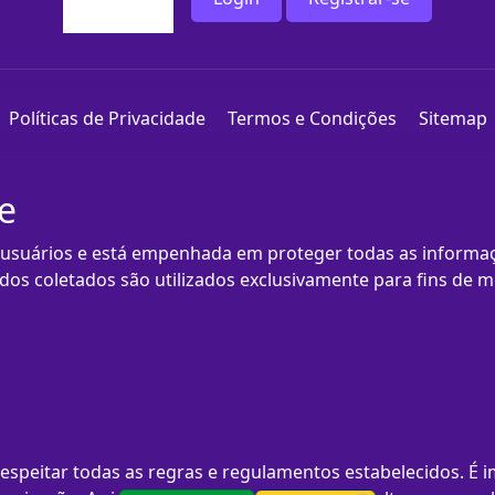
Políticas de Privacidade
Termos e Condições
Sitemap
de
us usuários e está empenhada em proteger todas as informa
os coletados são utilizados exclusivamente para fins de m
speitar todas as regras e regulamentos estabelecidos. É i