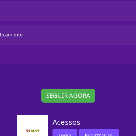
a
aticamente
SEGUIR AGORA
Acessos
Login
Registrar-se