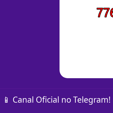
📱 Canal Oficial no Telegram!