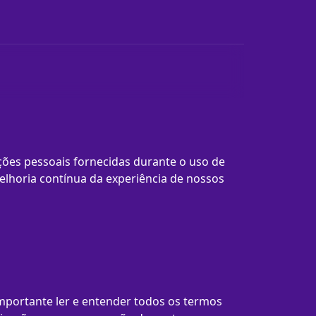
ções pessoais fornecidas durante o uso de
elhoria contínua da experiência de nossos
mportante ler e entender todos os termos