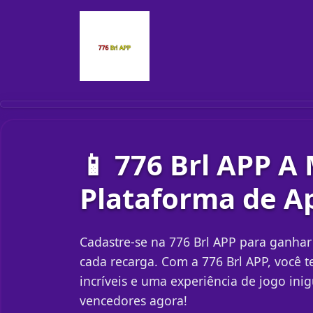
📱 776 Brl APP A
Plataforma de A
Cadastre-se na 776 Brl APP para ganha
cada recarga. Com a 776 Brl APP, você 
incríveis e uma experiência de jogo inig
vencedores agora!