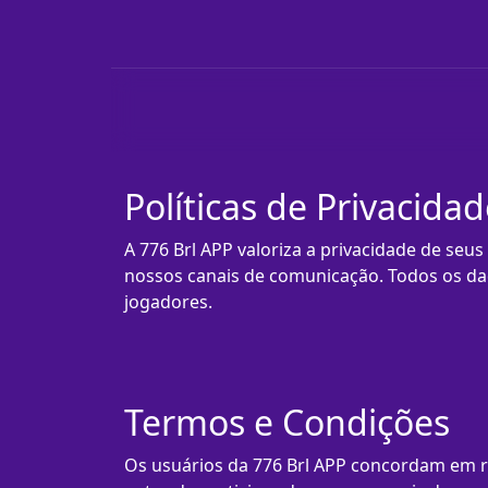
Políticas de Privacida
A 776 Brl APP valoriza a privacidade de se
nossos canais de comunicação. Todos os dad
jogadores.
Termos e Condições
Os usuários da 776 Brl APP concordam em re