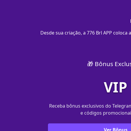
Desde sua criação, a 776 Brl APP coloca 
🎁 Bônus Exclu
VIP
Receba bônus exclusivos do Telegra
e códigos promocionai
Ver Bônus