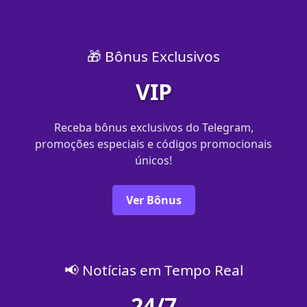
🎁 Bônus Exclusivos
VIP
Receba bônus exclusivos do Telegram,
promoções especiais e códigos promocionais
únicos!
Ver Bônus
📢 Notícias em Tempo Real
24/7