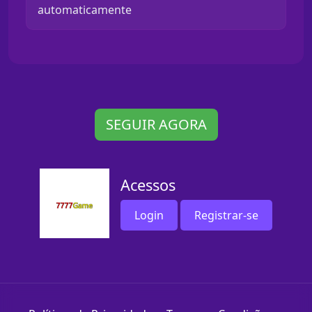
automaticamente
SEGUIR AGORA
Acessos
Login
Registrar-se