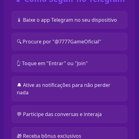
📱 Baixe o app Telegram no seu dispositivo
🔍 Procure por "@7777GameOficial"
👆 Toque em "Entrar" ou "Join"
🔔 Ative as notificações para não perder
nada
💬 Participe das conversas e interaja
🎁 Receba bônus exclusivos