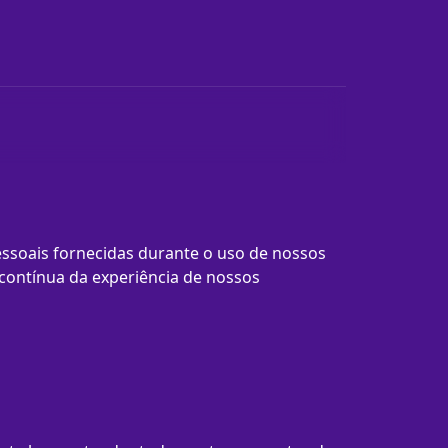
essoais fornecidas durante o uso de nossos
 contínua da experiência de nossos