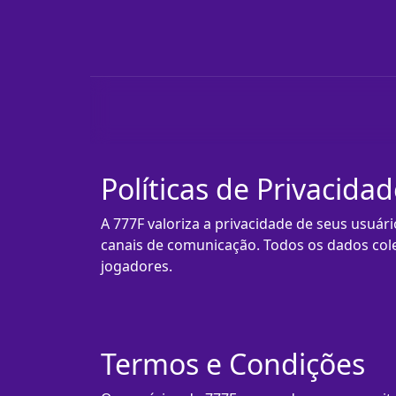
Políticas de Privacida
A 777F valoriza a privacidade de seus usuá
canais de comunicação. Todos os dados cole
jogadores.
Termos e Condições