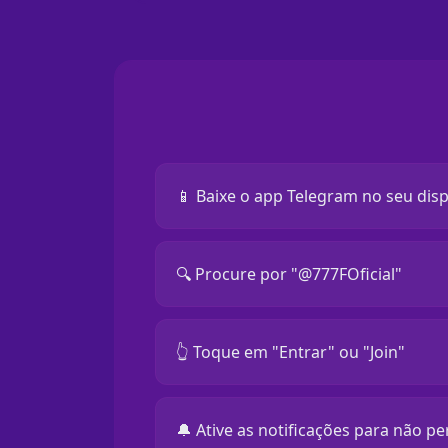
📱 Baixe o app Telegram no seu disp
🔍 Procure por "@777FOficial"
👆 Toque em "Entrar" ou "Join"
🔔 Ative as notificações para não p