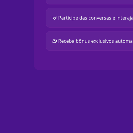
💬 Participe das conversas e interaj
🎁 Receba bônus exclusivos autom