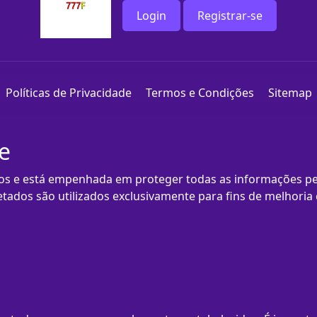
Login
Registrar-se
Políticas de Privacidade
Termos e Condições
Sitemap
de
rios e está empenhada em proteger todas as informações p
tados são utilizados exclusivamente para fins de melhoria