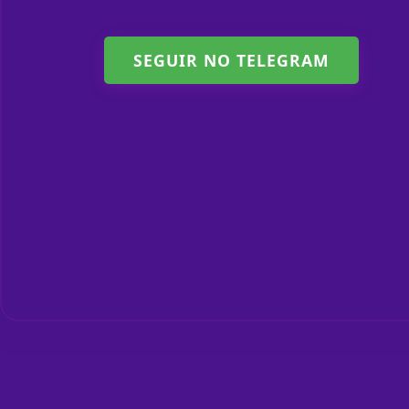
SEGUIR NO TELEGRAM