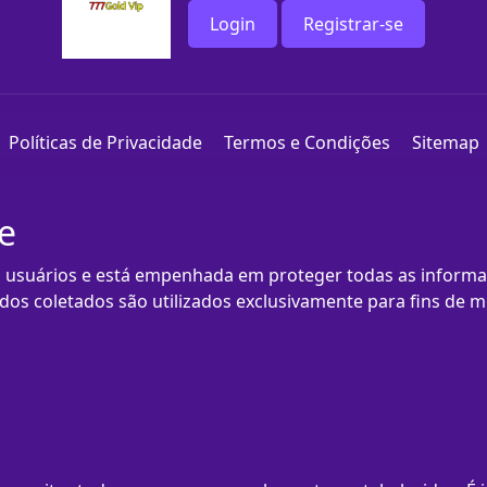
Login
Registrar-se
Políticas de Privacidade
Termos e Condições
Sitemap
de
us usuários e está empenhada em proteger todas as inform
os coletados são utilizados exclusivamente para fins de m