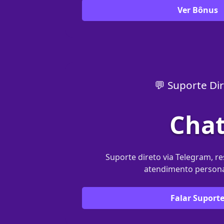
Ver Bônus
💬 Suporte Di
Cha
Suporte direto via Telegram, r
atendimento persona
Falar Suport