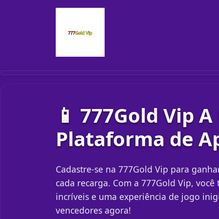
📱 777Gold Vip A
Plataforma de A
Cadastre-se na 777Gold Vip para ganha
cada recarga. Com a 777Gold Vip, você
incríveis e uma experiência de jogo inig
vencedores agora!