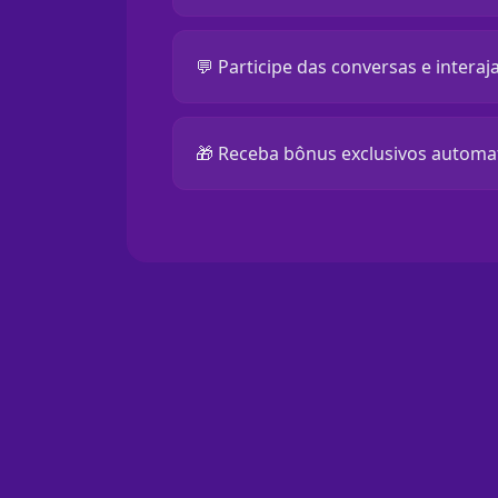
💬 Participe das conversas e interaj
🎁 Receba bônus exclusivos autom