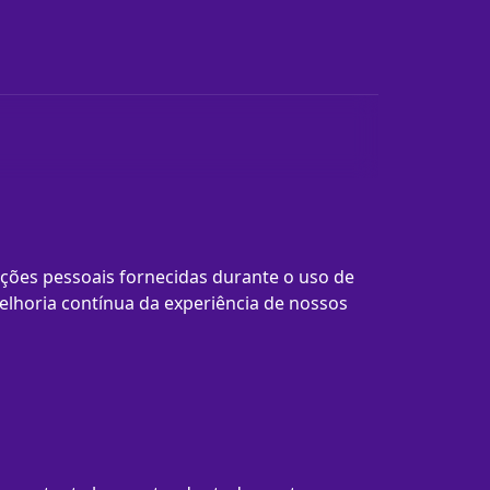
ações pessoais fornecidas durante o uso de
elhoria contínua da experiência de nossos