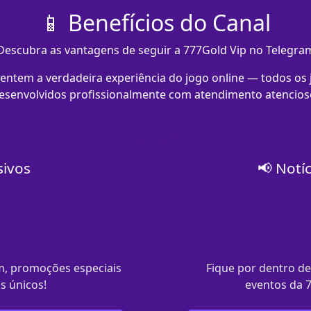
📱 Benefícios do Canal
Descubra as vantagens de seguir a 777Gold Vip no Telegra
sentem a verdadeira experiência do jogo online — todos os 
esenvolvidos profissionalmente com atendimento atencios
sivos
📢 Notí
m, promoções especiais
Fique por dentro d
s únicos!
eventos da 