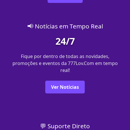
📢 Notícias em Tempo Real
24/7
Fique por dentro de todas as novidades,
promoções e eventos da 777Lov.Com em tempo
real!
Ver Notícias
💬 Suporte Direto