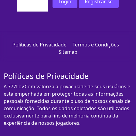
Login
Registrar-se
Políticas de Privacidade
Termos e Condições
Sitemap
Políticas de Privacidade
A 777Lov.Com valoriza a privacidade de seus usuários e
está empenhada em proteger todas as informações
pessoais fornecidas durante o uso de nossos canais de
comunicação. Todos os dados coletados são utilizados
exclusivamente para fins de melhoria contínua da
experiência de nossos jogadores.