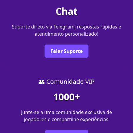
Chat
Suporte direto via Telegram, respostas rápidas e
atendimento personalizado!
Falar Suporte
👥 Comunidade VIP
1000+
Junte-se a uma comunidade exclusiva de
jogadores e compartilhe experiências!