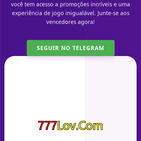
você tem acesso a promoções incríveis e uma
experiência de jogo inigualável. Junte-se aos
vencedores agora!
SEGUIR NO TELEGRAM