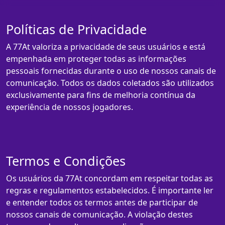
Políticas de Privacidade
A 77At valoriza a privacidade de seus usuários e está
empenhada em proteger todas as informações
pessoais fornecidas durante o uso de nossos canais de
comunicação. Todos os dados coletados são utilizados
exclusivamente para fins de melhoria contínua da
experiência de nossos jogadores.
Termos e Condições
Os usuários da 77At concordam em respeitar todas as
regras e regulamentos estabelecidos. É importante ler
e entender todos os termos antes de participar de
nossos canais de comunicação. A violação destes