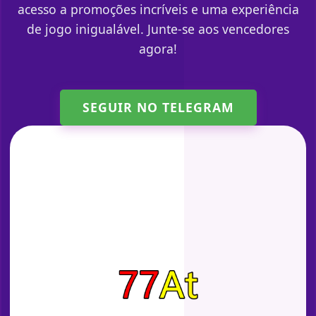
acesso a promoções incríveis e uma experiência
de jogo inigualável. Junte-se aos vencedores
agora!
SEGUIR NO TELEGRAM