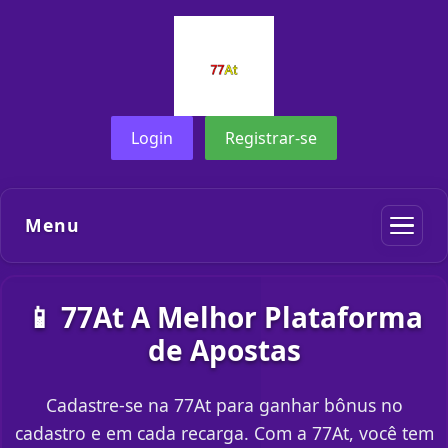
Login
Registrar-se
Menu
📱 77At A Melhor Plataforma
de Apostas
Cadastre-se na 77At para ganhar bônus no
cadastro e em cada recarga. Com a 77At, você tem