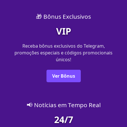
🎁 Bônus Exclusivos
VIP
Receba bônus exclusivos do Telegram,
promoções especiais e códigos promocionais
únicos!
Ver Bônus
📢 Notícias em Tempo Real
24/7