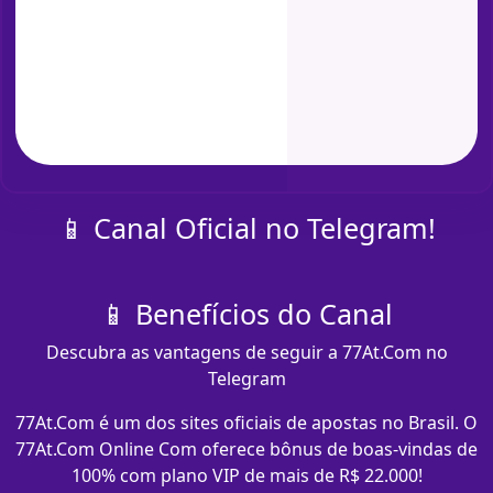
📱 Canal Oficial no Telegram!
📱 Benefícios do Canal
Descubra as vantagens de seguir a 77At.Com no
Telegram
77At.Com é um dos sites oficiais de apostas no Brasil. O
77At.Com Online Com oferece bônus de boas-vindas de
100% com plano VIP de mais de R$ 22.000!