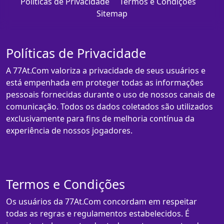
Políticas de Privacidade
Termos e Condições
Sitemap
Políticas de Privacidade
A 77At.Com valoriza a privacidade de seus usuários e
está empenhada em proteger todas as informações
pessoais fornecidas durante o uso de nossos canais de
comunicação. Todos os dados coletados são utilizados
exclusivamente para fins de melhoria contínua da
experiência de nossos jogadores.
Termos e Condições
Os usuários da 77At.Com concordam em respeitar
todas as regras e regulamentos estabelecidos. É