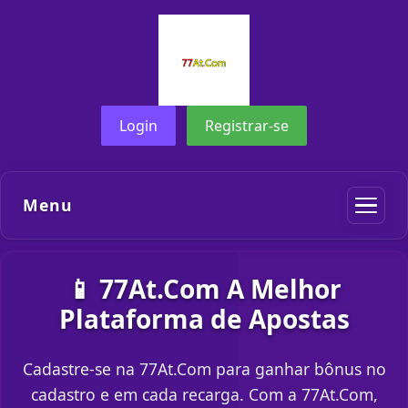
Login
Registrar-se
Menu
📱 77At.Com A Melhor
Plataforma de Apostas
Cadastre-se na 77At.Com para ganhar bônus no
cadastro e em cada recarga. Com a 77At.Com,