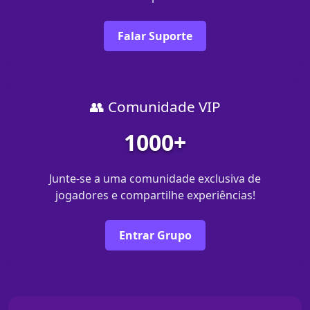
Falar Suporte
👥 Comunidade VIP
1000+
Junte-se a uma comunidade exclusiva de
jogadores e compartilhe experiências!
Entrar Grupo