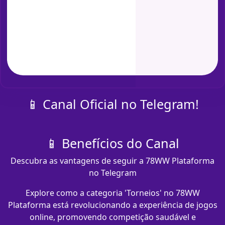
📱 Canal Oficial no Telegram!
📱 Benefícios do Canal
Descubra as vantagens de seguir a 78WW Plataforma
no Telegram
Explore como a categoria 'Torneios' no 78WW
Plataforma está revolucionando a experiência de jogos
online, promovendo competição saudável e