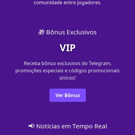
comunidade entre jogadores.
🎁 Bônus Exclusivos
VIP
Receba bônus exclusivos do Telegram,
promoções especiais e códigos promocionais
únicos!
Ver Bônus
📢 Notícias em Tempo Real