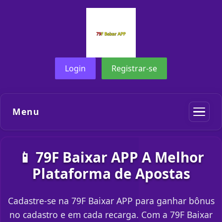
Login
Registrar-se
Menu
📱 79F Baixar APP A Melhor
Plataforma de Apostas
Cadastre-se na 79F Baixar APP para ganhar bônus
no cadastro e em cada recarga. Com a 79F Baixar