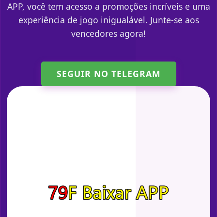
APP, você tem acesso a promoções incríveis e uma
experiência de jogo inigualável. Junte-se aos
vencedores agora!
SEGUIR NO TELEGRAM