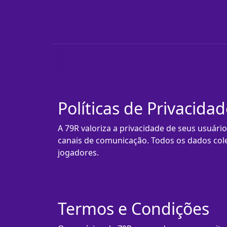
Políticas de Privacida
A 79R valoriza a privacidade de seus usuár
canais de comunicação. Todos os dados cole
jogadores.
Termos e Condições