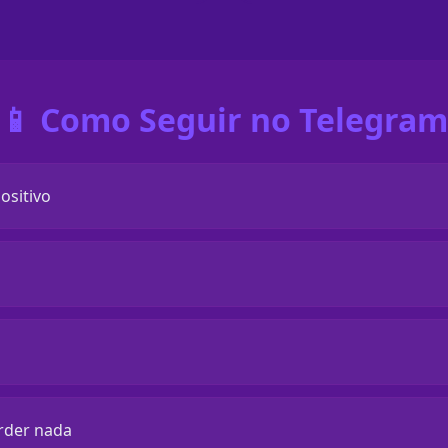
📱 Como Seguir no Telegram
ositivo
erder nada