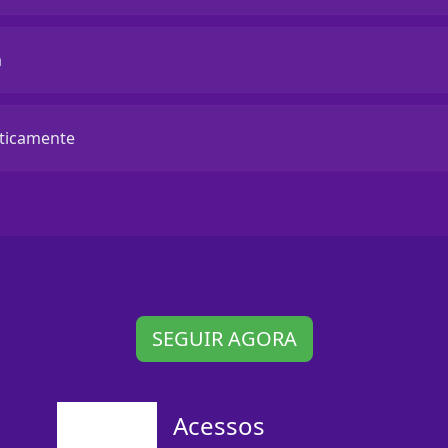
a
aticamente
SEGUIR AGORA
Acessos