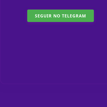
SEGUIR NO TELEGRAM