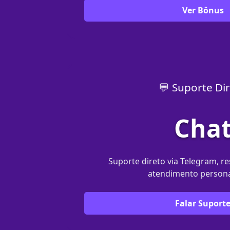
Ver Bônus
💬 Suporte Di
Cha
Suporte direto via Telegram, r
atendimento persona
Falar Suport