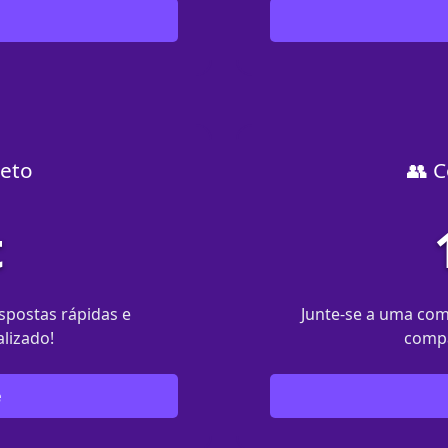
reto
👥 
t
espostas rápidas e
Junte-se a uma com
lizado!
compa
e