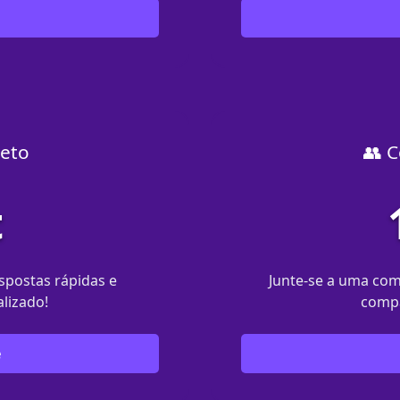
reto
👥 
t
espostas rápidas e
Junte-se a uma com
lizado!
compa
e