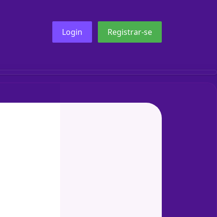
Login
Registrar-se