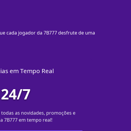
 que cada jogador da 7B777 desfrute de uma
cias em Tempo Real
24/7
e todas as novidades, promoções e
da 7B777 em tempo real!