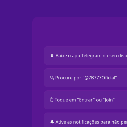
📱 Baixe o app Telegram no seu disp
🔍 Procure por "@7B777Oficial"
👆 Toque em "Entrar" ou "Join"
🔔 Ative as notificações para não p