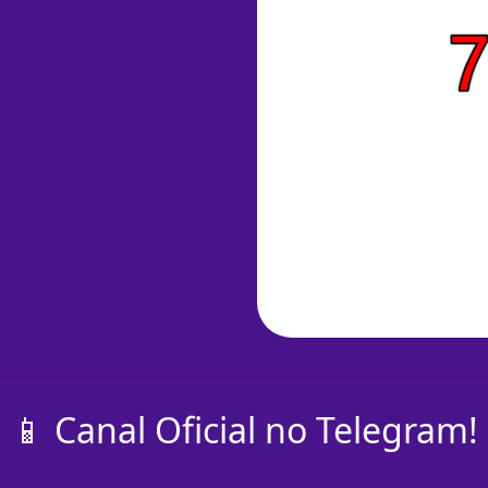
📱 Canal Oficial no Telegram!