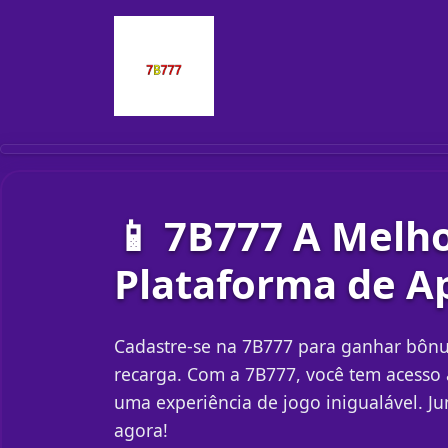
📱 7B777 A Melh
Plataforma de A
Cadastre-se na 7B777 para ganhar bônu
recarga. Com a 7B777, você tem acesso 
uma experiência de jogo inigualável. J
agora!