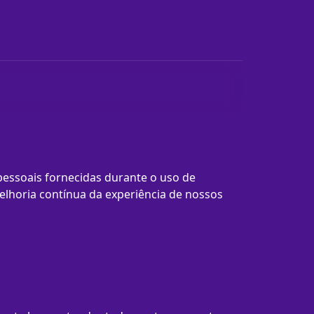
pessoais fornecidas durante o uso de
elhoria contínua da experiência de nossos