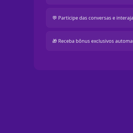
💬 Participe das conversas e interaj
🎁 Receba bônus exclusivos autom