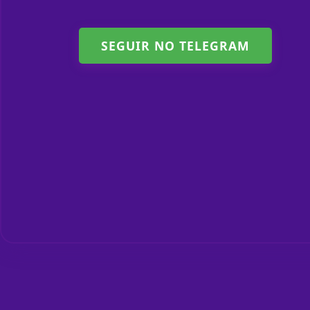
SEGUIR NO TELEGRAM