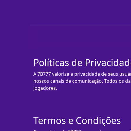
Políticas de Privacida
A 7B777 valoriza a privacidade de seus usu
nossos canais de comunicação. Todos os dad
jogadores.
Termos e Condições