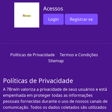
Acessos
Login
Registrar-se
Políticas de Privacidade
Termos e Condições
Sitemap
Políticas de Privacidade
A 7Brwin valoriza a privacidade de seus usuários e está
empenhada em proteger todas as informações
pessoais fornecidas durante o uso de nossos canais de
comunicação. Todos os dados coletados são utilizados