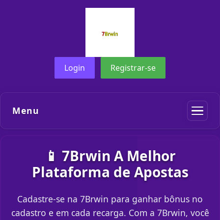
Login
Registrar-se
Menu
📱 7Brwin A Melhor
Plataforma de Apostas
Cadastre-se na 7Brwin para ganhar bônus no
cadastro e em cada recarga. Com a 7Brwin, você