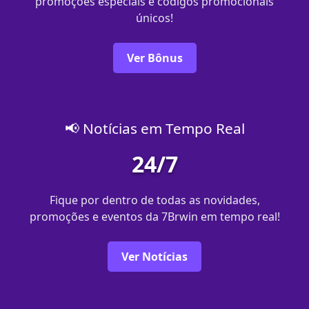
promoções especiais e códigos promocionais
únicos!
Ver Bônus
📢 Notícias em Tempo Real
24/7
Fique por dentro de todas as novidades,
promoções e eventos da 7Brwin em tempo real!
Ver Notícias