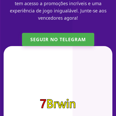
tem acesso a promoções incríveis e uma
experiência de jogo inigualável. Junte-se aos
vencedores agora!
SEGUIR NO TELEGRAM