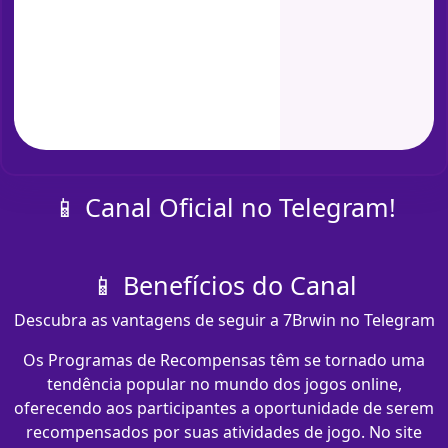
📱 Canal Oficial no Telegram!
📱 Benefícios do Canal
Descubra as vantagens de seguir a 7Brwin no Telegram
Os Programas de Recompensas têm se tornado uma
tendência popular no mundo dos jogos online,
oferecendo aos participantes a oportunidade de serem
recompensados por suas atividades de jogo. No site