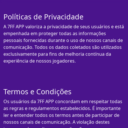
Políticas de Privacidade
A 7FF APP valoriza a privacidade de seus usuários e está
empenhada em proteger todas as informações
pessoais fornecidas durante o uso de nossos canais de
comunicação. Todos os dados coletados são utilizados
exclusivamente para fins de melhoria contínua da
experiência de nossos jogadores.
Termos e Condições
Os usuários da 7FF APP concordam em respeitar todas
as regras e regulamentos estabelecidos. É importante
ler e entender todos os termos antes de participar de
nossos canais de comunicação. A violação destes