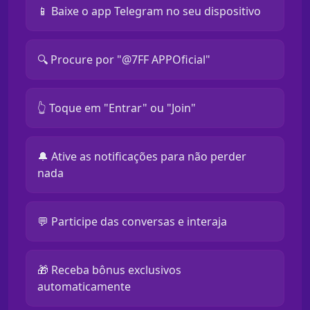
📱 Baixe o app Telegram no seu dispositivo
🔍 Procure por "@7FF APPOficial"
👆 Toque em "Entrar" ou "Join"
🔔 Ative as notificações para não perder
nada
💬 Participe das conversas e interaja
🎁 Receba bônus exclusivos
automaticamente