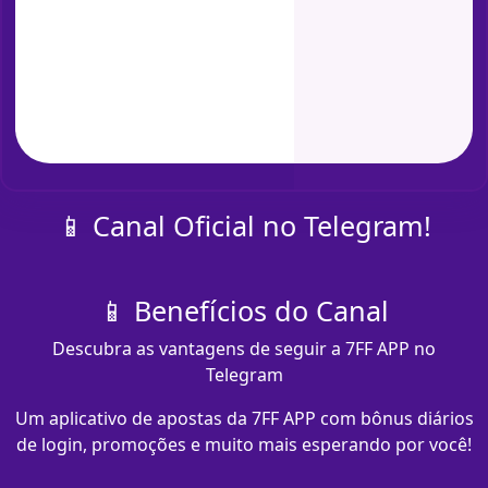
📱 Canal Oficial no Telegram!
📱 Benefícios do Canal
Descubra as vantagens de seguir a 7FF APP no
Telegram
Um aplicativo de apostas da 7FF APP com bônus diários
de login, promoções e muito mais esperando por você!