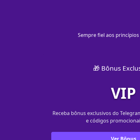
Sempre fiel aos princípios
🎁 Bônus Exclu
VIP
Receba bônus exclusivos do Telegra
e códigos promocionai
Ver Bônus