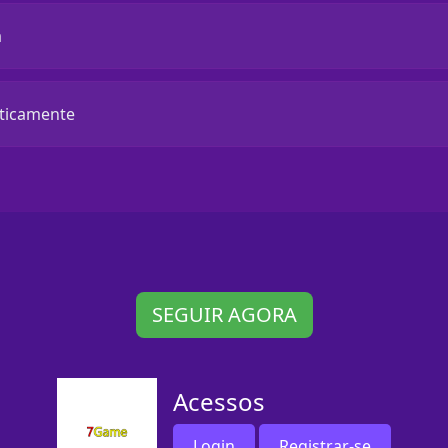
a
aticamente
SEGUIR AGORA
Acessos
Login
Registrar-se