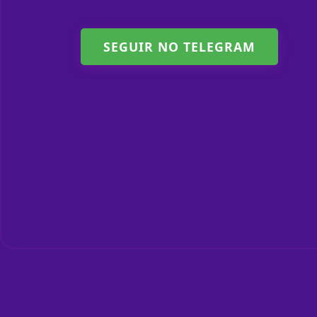
SEGUIR NO TELEGRAM