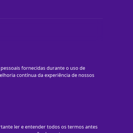
pessoais fornecidas durante o uso de
elhoria contínua da experiência de nossos
tante ler e entender todos os termos antes