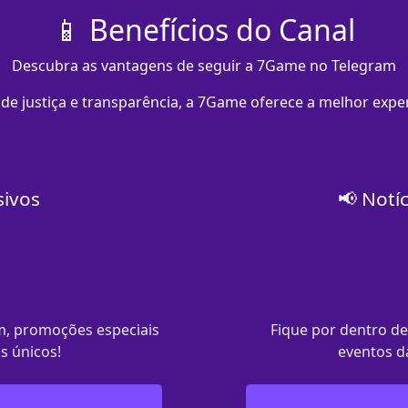
📱 Benefícios do Canal
Descubra as vantagens de seguir a 7Game no Telegram
 de justiça e transparência, a 7Game oferece a melhor expe
sivos
📢 Notí
m, promoções especiais
Fique por dentro d
s únicos!
eventos d