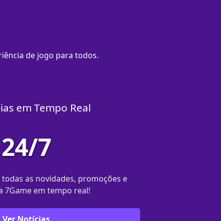
riência de jogo para todos.
cias em Tempo Real
24/7
e todas as novidades, promoções e
a 7Game em tempo real!
Ver Notícias