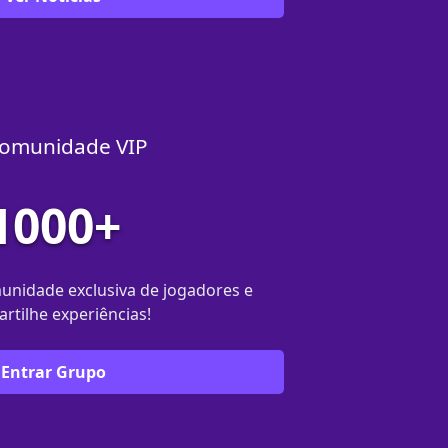
Comunidade VIP
1000+
unidade exclusiva de jogadores e
rtilhe experiências!
Entrar Grupo