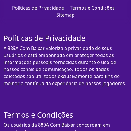
Políticas de Privacidade
Termos e Condições
Sitemap
Políticas de Privacidade
A 889A Com Baixar valoriza a privacidade de seus
usuários e está empenhada em proteger todas as
informações pessoais fornecidas durante o uso de
nossos canais de comunicação. Todos os dados
coletados são utilizados exclusivamente para fins de
melhoria contínua da experiência de nossos jogadores.
Termos e Condições
Os usuários da 889A Com Baixar concordam em