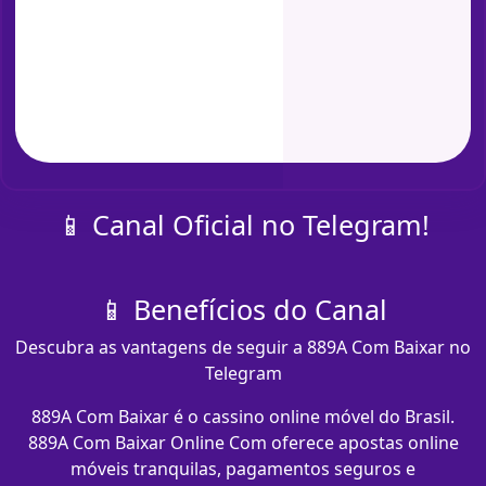
📱 Canal Oficial no Telegram!
📱 Benefícios do Canal
Descubra as vantagens de seguir a 889A Com Baixar no
Telegram
889A Com Baixar é o cassino online móvel do Brasil.
889A Com Baixar Online Com oferece apostas online
móveis tranquilas, pagamentos seguros e