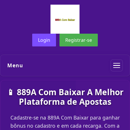
Login
Registrar-se
Menu
📱 889A Com Baixar A Melhor
Plataforma de Apostas
Cadastre-se na 889A Com Baixar para ganhar
bônus no cadastro e em cada recarga. Com a