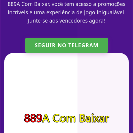
889A Com Baixar, você tem acesso a promoções
incríveis e uma experiência de jogo inigualável.
Junte-se aos vencedores agora!
SEGUIR NO TELEGRAM